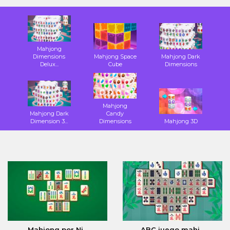
Mahjong
Dimensions
Mahjong Space
Mahjong Dark
Delux...
Cube
Dimensions
Mahjong
Mahjong Dark
Candy
Dimension 3...
Dimensions
Mahjong 3D
Mahjong por Ni...
ABC juego mahj...