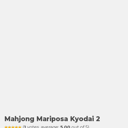
Mahjong Mariposa Kyodai 2
(
1
votes, average:
5.00
out of 5)