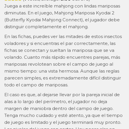
Juega a este increíble mahjong con lindas mariposas
diminutas. En el juego, Mahjong Mariposa Kyodai 2
(Butterfly Kyodai Mahjong Connect), el jugador debe
distinguir completamente el mahjong.
En las fichas, puedes ver las mitades de estos insectos
voladores y si encuentras el par correctamente, las
fichas se conectan y sueltan la mariposa que se va
volando. Cuanto más rápido encuentres parejas, más
mariposas revolotean sobre el campo de juego al
mismo tiempo: una vista hermosa. Aunque las reglas
parecen simples, es extremadamente difícil distinguir
todo el campo de mariposas.
El caso es que, al dejarse llevar por la pareja inicial de
alas a lo largo del perímetro, el jugador no deja
margen de maniobra dentro del campo de juego.
Tenga mucho cuidado y esté atento, ya que el tiempo
de juego es limitado y el juego terminará muy pronto.