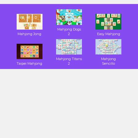
Mahjong Dogs
Mahjong Jong
2
Easy Mahjong
Mahjong Titans
Mahjong
Taipei Mahjong
2
Sencillo