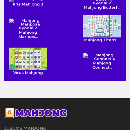
Kris Mahjong 3
Mahjong Butterf...
Mahjong
Maripos...
Mahjong Titans ...
Mahjong
Connect...
Virus Mahjong
JUEGOS MAHJONG