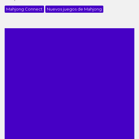
Mahjong Connect
Nuevos juegos de Mahjong