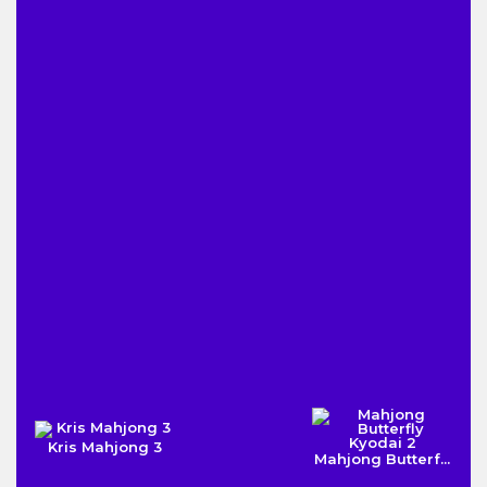
Kris Mahjong 3
Mahjong Butterf...