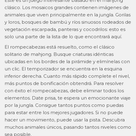
Este es un juego interesante basado en el mahjong
clásico. Los mosaicos grandes contienen imágenes de
animales que viven principalmente en la jungla. Gorilas
y loros, bosques de bambú y ríos sinuosos rodeados de
vegetación escarpada, panteras y cocodrilos: esto es
solo una parte de la lista de lo que encontrará aquí.
El rompecabezas está resuelto, como el clásico
solitario de mahjong. Busque criaturas idénticas
ubicadas en los bordes de la pirámide y elimínelas con
un clic. El temporizador se encuentra en la esquina
inferior derecha. Cuanto más rápido complete el nivel,
más puntos de bonificación obtendrá. Para resolver
con éxito el rompecabezas, debe eliminar todos los
elementos. Date prisa, te espera un emocionante viaje
por la jungla. Consigue tantos puntos como puedas
para estar entre los mejores jugadores. Si no puede
hacer un movimiento, puede usar la pista. Descubra
muchos animales únicos, pasando tantos niveles como
sea posible.