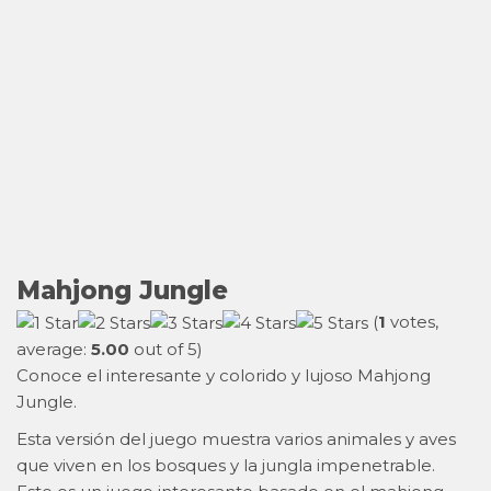
Mahjong Jungle
(
1
votes,
average:
5.00
out of 5)
Conoce el interesante y colorido y lujoso Mahjong
Jungle.
Esta versión del juego muestra varios animales y aves
que viven en los bosques y la jungla impenetrable.