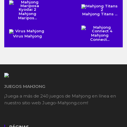
Mahjong
Mahjong Titans ...
Maripos...
Mahjong
Virus Mahjong
Connect...
JUEGOS MAHJONG
¡Juega a más de 240 juegos de Mahjong en línea en
nuestro sitio web Juego-Mahjong.com!
PÁGINAS