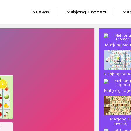
¡Nuevos!
Mahjong Connect
Mah
Mahjong Mas
Mahjong Senci
Mahjong Leg
Mahjong 12
niveles