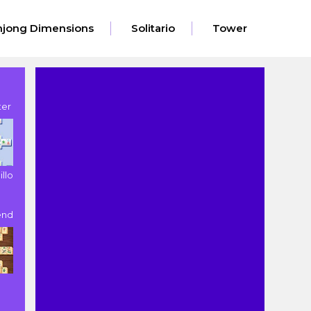
jong Dimensions
Solitario
Tower
ter
llo
end