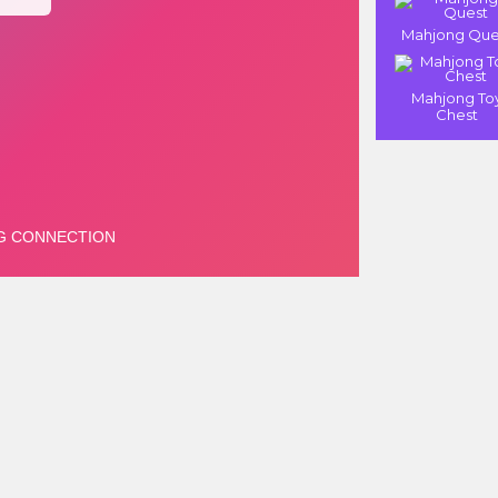
Mahjong Que
Mahjong To
Chest