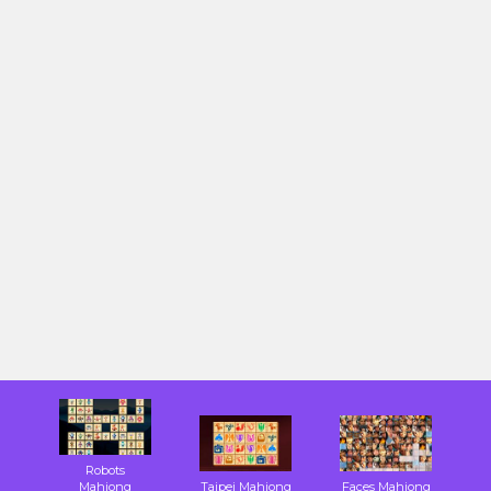
Robots
Mahjong
Taipei Mahjong
Faces Mahjong