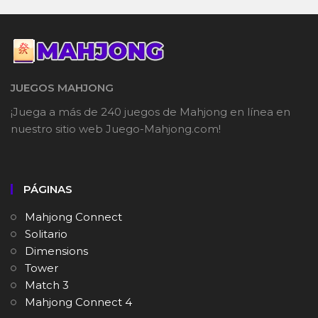
JUEGOS MAHJONG
¡Juega a más de 240 juegos de Mahjong en línea en
nuestro sitio web Juego-Mahjong.com!
PÁGINAS
Mahjong Connect
Solitario
Dimensions
Tower
Match 3
Mahjong Connect 4