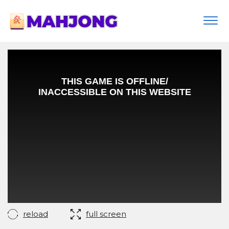
Togg
navi
reload
full screen