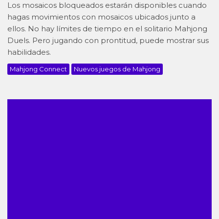
Los mosaicos bloqueados estarán disponibles cuando
hagas movimientos con mosaicos ubicados junto a
ellos. No hay límites de tiempo en el solitario Mahjong
Duels. Pero jugando con prontitud, puede mostrar sus
habilidades.
Mahjong Connect
Nuevos juegos de Mahjong