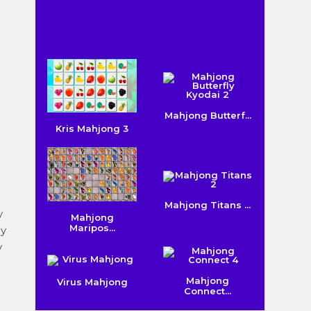
Mahjong Butterf...
Kris Mahjong 3
Mahjong Titans ...
y
Mahjong
Maripos...
 y
y
Mahjong
Virus Mahjong
Connect...